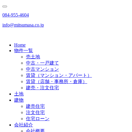
084-955-4604
info@mitsumasa.co.jp
Home
物件一覧
売土地
中古・一戸建て
中古マンション
賃貸（マンション・アパート）
賃貸（店舗・事務所・倉庫）
建売・注文住宅
土地
建物
建売住宅
注文住宅
住宅ローン
会社紹介
会社概要