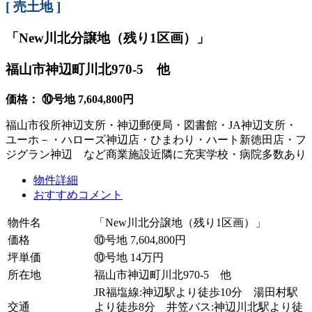
[ 売土地 ]
「New川北分譲地（残り1区画）」
福山市神辺町川北970-5 他
価格： ⑩号地 7,604,800円
福山市役所神辺支所・神辺郵便局・図書館・JA神辺支所・
ユーホ－・ハローズ神辺店・ひまわり・ハート新徳田店・フ
ジグラン神辺 など商業施設近隣に充実学校・病院多数あり
物件詳細
おすすめコメント
物件名
「New川北分譲地（残り1区画）」
価格
⑩号地 7,604,800円
坪単価
⑩号地 14万円
所在地
福山市神辺町川北970-5 他
JR福塩線:神辺駅より徒歩10分 湯田村駅
交通
より徒歩8分 井笠バス:神辺川北駅より徒