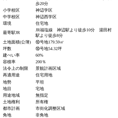
歩20分
小学校区
神辺学区
中学校区
神辺西学区
環境
住宅地
JR福塩線 神辺駅より徒歩10分 湯田村
最寄駅JR
駅より徒歩8分
土地面積(公簿)
⑩号地179.59㎡
坪数
⑩号地54.32坪
建ぺい率
60%
容積率
200％
法令上の制限
景観計画区域
再適用途
住宅用地
地勢
平坦
地目
宅地
用途地域
無指定
土地権利
所有権
都市計画
市街化調整区域
角地
非角地