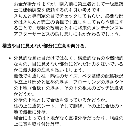
お金が掛かりますが、購入前に第三者として一級建築
士に建物調査を依頼するのも良い考えです。
きちんと専門家の目でチェックしてもらい、必要な部
分はきちんと売主の負担で手直しをしてもらう様にす
ることで、現状の改善とともに将来のメンテナンスや
アフターサービスの良し悪しにもかかわるでしょう。
構造や目に見えない部分に注意を向ける。
外見的な見た目だけではなく、構造的なものや機能的
なもの、目に見えない部分にどれだけ力を注いでいる
かに最大限の注意を払いましょう。
最低でも通し柱・隅柱のサイズ。ベタ基礎の配筋状況
や立上り部分と底盤の厚さ。フローリングの厚さやそ
の下地（合板）の厚さ。その下の根太のピッチは適切
かどうか。
外壁の下地として合板を張っているかどうか。
柱の上に通気シート、そして胴縁、その上に合板の下
地で最後に外壁。
場合によっては下地がなく直接外壁だったり、胴縁の
上に貫を取り付け外壁。