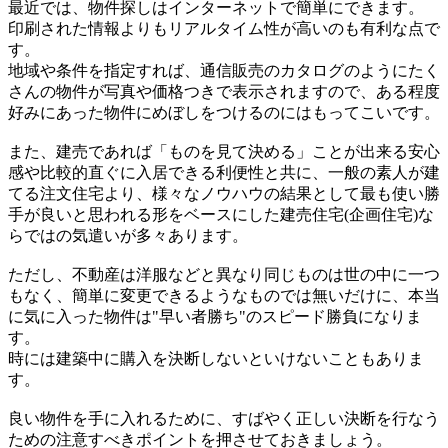
最近では、物件探しはインターネットで簡単にできます。
印刷された情報よりもリアルタイム性が高いのも有利な点で
す。
地域や条件を指定すれば、通信販売のカタログのようにたく
さんの物件が写真や価格つきで表示されますので、ある程度
好みにあった物件にめぼしをつけるのにはもってこいです。
また、建売であれば「ものを見て決める」ことが出来る安心
感や比較的直ぐに入居できる利便性と共に、一般の素人が建
てる注文住宅より、様々なノウハウの結果として最も使い勝
手が良いと思われる形をベースにした建売住宅(企画住宅)な
らではの気遣いが多々あります。
ただし、不動産は洋服などと異なり同じものは世の中に一つ
もなく、簡単に変更できるようなものでは無いだけに、本当
に気に入った物件は"早い者勝ち"のスピード勝負になりま
す。
時には建築中に購入を決断しないといけないこともありま
す。
良い物件を手に入れるために、すばやく正しい決断を行なう
ための注意すべきポイントを押させておきましょう。