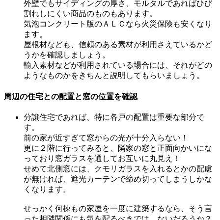
外壁でもサイディングの厚さ、モルタルであればひび
割れしにくい商品のものもあります。
気泡コンクリート版のＡＬＣなら火災保険も安くなり
ます。
屋根材なども、信頼のある素材が利用さえているかど
うかを確認しましょう。
輸入素材などが利用されている場合には、それがどの
ようなものかをきちんと説明してもらいましょう。
周辺の住宅との配置と窓の位置を確認
分譲住宅であれば、特に各戸の配置は重要な部分で
す。
前の家が近すぎて窓からの光が十分入らない！
更に２階に行ってみると、隣家の窓と正面向かいにな
っており窓ガラスを通してお互いに丸見え！
せめて北側窓には、クモリガラスを入れるとかの配慮
が無ければ、遮光カーテンで締め切ってしまうしかな
くなります。
せっかく何棟もの家屋を一度に建築するなら、そう言
った相隣関係にも気を配るべきでは、ないだろうか？