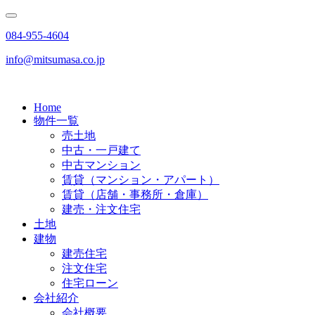
084-955-4604
info@mitsumasa.co.jp
Home
物件一覧
売土地
中古・一戸建て
中古マンション
賃貸（マンション・アパート）
賃貸（店舗・事務所・倉庫）
建売・注文住宅
土地
建物
建売住宅
注文住宅
住宅ローン
会社紹介
会社概要