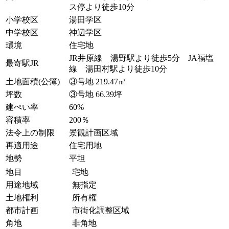
ス停より徒歩10分
小学校区
湯田学区
中学校区
神辺学区
環境
住宅地
JR井原線 湯野駅より徒歩5分 JA福塩
最寄駅JR
線 湯田村駅より徒歩10分
土地面積(公簿)
③号地 219.47㎡
坪数
③号地 66.39坪
建ぺい率
60%
容積率
200％
法令上の制限
景観計画区域
再適用途
住宅用地
地勢
平坦
地目
宅地
用途地域
無指定
土地権利
所有権
都市計画
市街化調整区域
角地
非角地