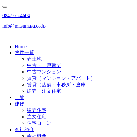
084-955-4604
info@mitsumasa.co.jp
Home
物件一覧
売土地
中古・一戸建て
中古マンション
賃貸（マンション・アパート）
賃貸（店舗・事務所・倉庫）
建売・注文住宅
土地
建物
建売住宅
注文住宅
住宅ローン
会社紹介
会社概要