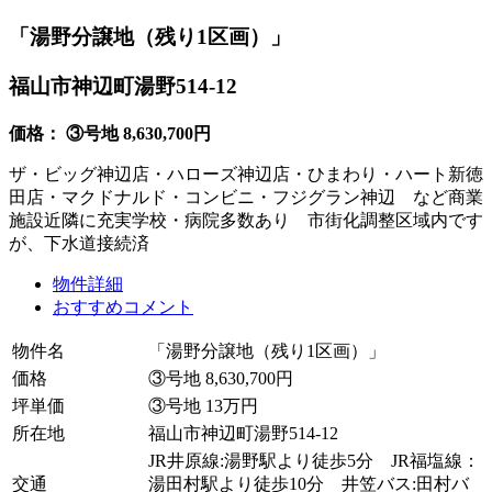
「湯野分譲地（残り1区画）」
福山市神辺町湯野514-12
価格： ③号地 8,630,700円
ザ・ビッグ神辺店・ハローズ神辺店・ひまわり・ハート新徳
田店・マクドナルド・コンビニ・フジグラン神辺 など商業
施設近隣に充実学校・病院多数あり 市街化調整区域内です
が、下水道接続済
物件詳細
おすすめコメント
物件名
「湯野分譲地（残り1区画）」
価格
③号地 8,630,700円
坪単価
③号地 13万円
所在地
福山市神辺町湯野514-12
JR井原線:湯野駅より徒歩5分 JR福塩線：
交通
湯田村駅より徒歩10分 井笠バス:田村バ