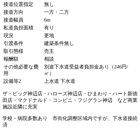
接道位置指定
無し
接道方向
一方・二方
接道幅員
6m
私道負担面積
有り
現況
更地
引渡条件
建築条件無し
取引態様
売主
報酬額
相談
その他必要な費
別途下水道受益者負担金あり（246円/
用
㎡）
設備等2
上水道 下水道
ザ・ビッグ神辺店・ハローズ神辺店・ひまわり・ハート新徳
田店・マクドナルド・コンビニ・フジグラン神辺 など商業
施設近隣に充実
学校・病院多数あり 市街化調整区域内ですが、下水道接続
済