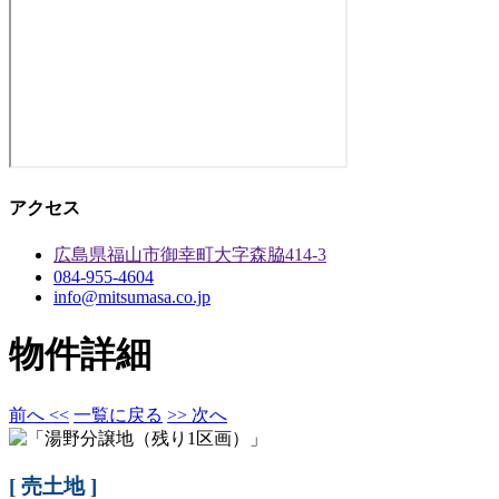
アクセス
広島県福山市御幸町大字森脇414-3
084-955-4604
info@mitsumasa.co.jp
物件詳細
前へ <<
一覧に戻る
>> 次へ
[ 売土地 ]