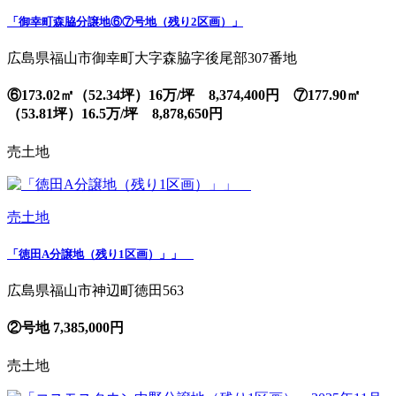
「御幸町森脇分譲地⑥⑦号地（残り2区画）」
広島県福山市御幸町大字森脇字後尾部307番地
⑥173.02㎡（52.34坪）16万/坪 8,374,400円 ⑦177.90㎡
（53.81坪）16.5万/坪 8,878,650円
売土地
売土地
「徳田A分譲地（残り1区画）」」
広島県福山市神辺町徳田563
②号地 7,385,000円
売土地